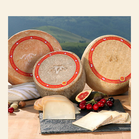
Ossau-
Iraty
:
Le
Joyau
Fromager
du
Pays
Basque