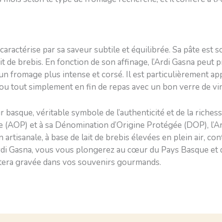
caractérise par sa saveur subtile et équilibrée. Sa pâte est 
ait de brebis. En fonction de son affinage, l’Ardi Gasna peut 
 un fromage plus intense et corsé. Il est particulièrement a
u tout simplement en fin de repas avec un bon verre de vi
r basque, véritable symbole de l’authenticité et de la richess
 (AOP) et à sa Dénomination d’Origine Protégée (DOP), l’Ar
on artisanale, à base de lait de brebis élevées en plein air, co
rdi Gasna, vous vous plongerez au cœur du Pays Basque et d
stera gravée dans vos souvenirs gourmands.