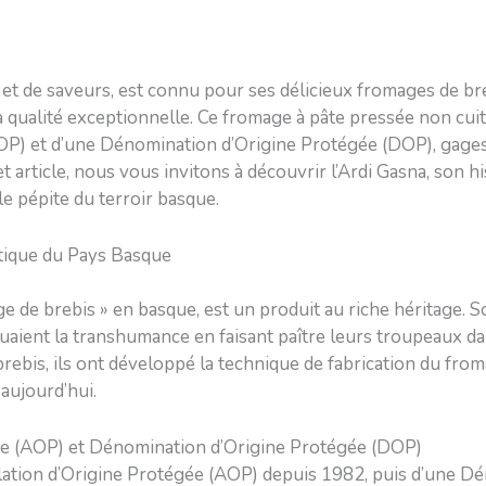
 et de saveurs, est connu pour ses délicieux fromages de bre
 qualité exceptionnelle. Ce fromage à pâte pressée non cuite,
OP) et d’une Dénomination d’Origine Protégée (DOP), gages 
rticle, nous vous invitons à découvrir l’Ardi Gasna, son hist
le pépite du terroir basque.
tique du Pays Basque
ge de brebis » en basque, est un produit au riche héritage. S
uaient la transhumance en faisant paître leurs troupeaux da
 brebis, ils ont développé la technique de fabrication du fro
aujourd’hui.
ée (AOP) et Dénomination d’Origine Protégée (DOP)
llation d’Origine Protégée (AOP) depuis 1982, puis d’une D