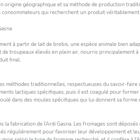
n origine géographique et sa méthode de production traditi
les consommateurs qui recherchent un produit véritablement 
 Gasna
ement à partir de lait de brebis, une espèce animale bien ad
nt de troupeaux élevés en plein air, nourris principalement à
uit final.
des méthodes traditionnelles, respectueuses du savoir-faire a
nts lactiques spécifiques, puis il est coagulé pour former le
moulé dans des moules spécifiques qui lui donnent sa forme c
dans la fabrication de l’Ardi Gasna. Les fromages sont déposé
ossés régulièrement pour favoriser leur développement et leu
 mois selon le type de fromage recherché, et il confère à l